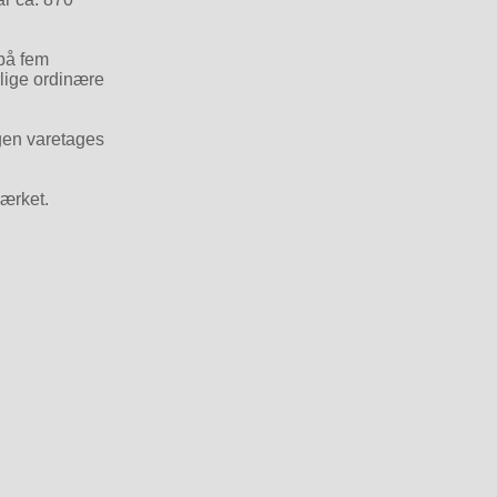
 på fem
lige ordinære
ngen varetages
værket.