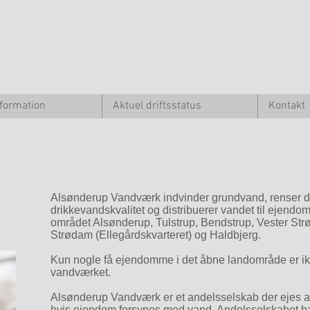
nformation
Aktuel driftsstatus
Kontakt
Alsønderup Vandværk indvinder grundvand, renser det
drikkevandskvalitet og distribuerer vandet til ejend
området Alsønderup, Tulstrup, Bendstrup, Vester St
Strødam (Ellegårdskvarteret) og Haldbjerg.
Kun nogle få ejendomme i det åbne landområde er ikk
vandværket.
Alsønderup Vandværk er et andelsselskab der ejes a
hvis ejendom forsynes med vand. Andelsselskabet ha