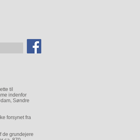
te til
omme indenfor
rødam, Søndre
e forsynet fra
f de grundejere
r ca. 870